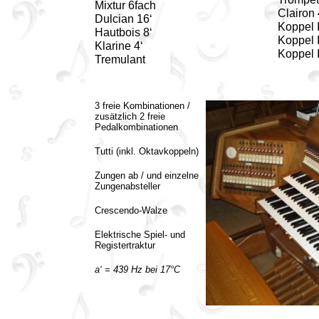
Mixtur 6fach
Clairon 
Dulcian 16‘
Koppel 
Hautbois 8‘
Koppel I
Klarine 4‘
Koppel I
Tremulant
3 freie Kombinationen /
zusätzlich 2 freie
Pedalkombinationen
Tutti (inkl. Oktavkoppeln)
Zungen ab / und einzelne
Zungenabsteller
Crescendo-Walze
Elektrische Spiel- und
Registertraktur
a‘ = 439 Hz bei 17°C