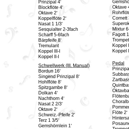
Gemshor
Prinzipal 4‘
Oktave 
Blockflöte 4‘
Rohrflöt
Oktave 2‘
Cornett
Koppelflöte 2‘
Superok
Nasat 1 1/3‘
Mixtur 6
Sesquialter 2-3fach
Fagott 1
Scharff 5-6fach
Trompet
Bärpfeife 8‘
Koppel I
Tremulant
Koppel II
Koppel III-I
Koppel II-I
Pedal
Schwellwerk (III. Manual)
Prinzipa
Bordun 16‘
Subbass
Singend Prinzipal 8‘
Zartbas
Hohlflöte 8‘
Quintba
Spitzgambe 8‘
Oktavba
Dolkan 4‘
Flötenb
Nachthorn 4‘
Choralb
Nasat 2 2/3‘
Pommer
Oktave 2‘
Flöte 2‘
Schweiz.-Pfeife 2‘
Hintersa
Terz 1 3/5‘
Posaune
Gemshörnlein 1‘
Trompet