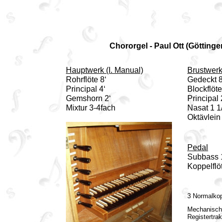
Chororgel - Paul Ott (Göttinge
Hauptwerk (I. Manual)
Brustwerk 
Rohrflöte 8‘
Gedeckt 8
Principal 4‘
Blockflöte
Gemshorn 2‘
Principal 
Mixtur 3-4fach
Nasat 1 1
Oktävlein 
Pedal
Subbass 
Koppelflöt
3 Normalko
Mechanische
Registertrak